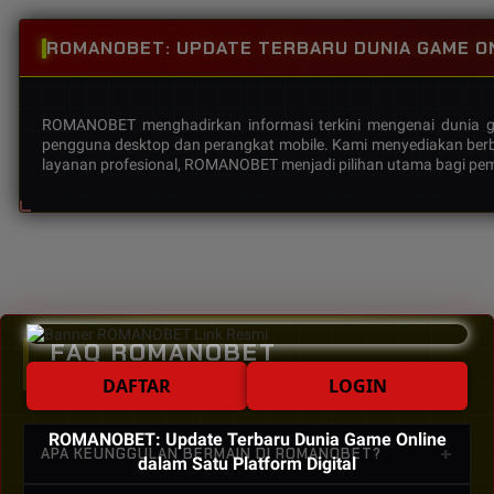
ROMANOBET: UPDATE TERBARU DUNIA GAME ON
ROMANOBET
menghadirkan informasi terkini mengenai dunia g
pengguna desktop dan perangkat mobile. Kami menyediakan berba
layanan profesional, ROMANOBET menjadi pilihan utama bagi pem
FAQ ROMANOBET
DAFTAR
LOGIN
ROMANOBET SYSTEM FAQ
ROMANOBET: Update Terbaru Dunia Game Online
+
APA KEUNGGULAN BERMAIN DI ROMANOBET?
dalam Satu Platform Digital