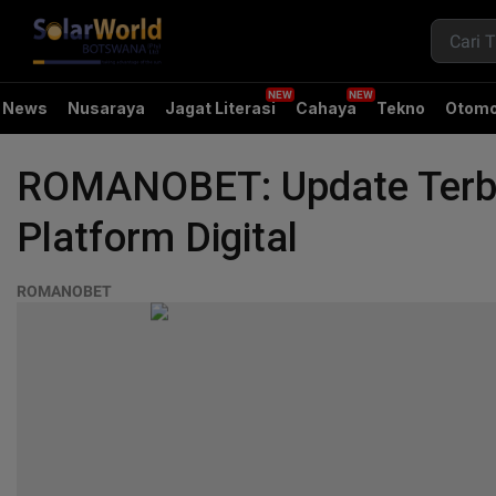
News
Nusaraya
Jagat Literasi
Cahaya
Tekno
Otomo
ROMANOBET: Update Terba
Platform Digital
ROMANOBET