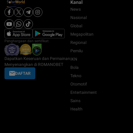
Kanal
News
Nasional
Global
Megapolitan
Penghargaan dan sertifikat:
Regional
Pemilu
Dapatkan Keseruan dan Permainan
IKN
Menyenangkan di ROMANOBET
Bola
DAFTAR
Tekno
Otomotif
Entertainment
Sains
Health